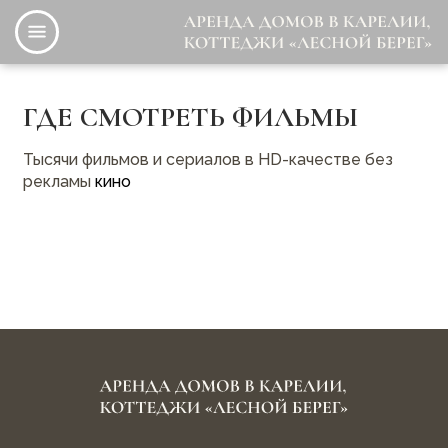
Перейти
Главное меню
к
О нас
основному
содержанию
Наши коттеджи
ГДЕ СМОТРЕТЬ ФИЛЬМЫ
Отзывы
Тысячи фильмов и сериалов в HD-качестве без
рекламы
кино
Новости
Ответы на вопросы
Контакты