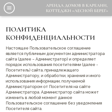
Перейти
Главное меню
к
О нас
основному
содержанию
Наши коттеджи
ПОЛИТИКА
КОНФИДЕНЦИАЛЬНОСТИ
Отзывы
Настоящее Пользовательское соглашение
Новости
является публичным документом администратора
сайта (далее – Администратор) и определяет
порядок использования посетителями (далее -
Ответы на вопросы
Посетитель) сайта, принадлежащего
Администратору, и обработки, хранения и иного
Контакты
использования информации, получаемой
Администратором от Посетителя на сайте
Администратора. Администратор сайта может
изменить в любой момент данное
Пользовательское соглашение без уведомления
Посетителя сайта.